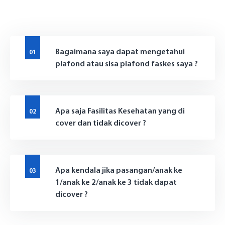
Bagaimana saya dapat mengetahui
plafond atau sisa plafond faskes saya ?
Apa saja Fasilitas Kesehatan yang di
cover dan tidak dicover ?
Sekilas YKP
Sejarah YKP bank bjb
Struktur Organisasi
Layanan Kesehatan
Apa kendala jika pasangan/anak ke
1/anak ke 2/anak ke 3 tidak dapat
Visi Misi YKP bank bjb
Profil Manajemen
Balai Pengobatan/ Klinik Kesehatan
Layanan Sosial
dicover ?
Berita
Kegiatan Yayasan
Ambulans
Lahan Makam Keluarga bank bjb
Artikel
PT Artdeco Sejahtera Abadi