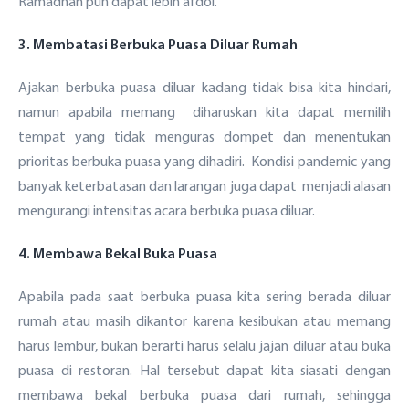
Ramadhan pun dapat lebih afdol.
3. Membatasi Berbuka Puasa Diluar Rumah
Ajakan berbuka puasa diluar kadang tidak bisa kita hindari,
namun apabila memang diharuskan kita dapat memilih
tempat yang tidak menguras dompet dan menentukan
prioritas berbuka puasa yang dihadiri. Kondisi pandemic yang
banyak keterbatasan dan larangan juga dapat menjadi alasan
mengurangi intensitas acara berbuka puasa diluar.
4. Membawa Bekal Buka Puasa
Apabila pada saat berbuka puasa kita sering berada diluar
Sekilas YKP
rumah atau masih dikantor karena kesibukan atau memang
harus lembur, bukan berarti harus selalu jajan diluar atau buka
Sejarah YKP bank bjb
Struktur Organisasi
Layanan Kesehatan
puasa di restoran. Hal tersebut dapat kita siasati dengan
membawa bekal berbuka puasa dari rumah, sehingga
Visi Misi YKP bank bjb
Profil Manajemen
Balai Pengobatan/ Klinik Kesehatan