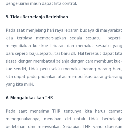
Layanan Sosial
Berita
pengeluaran masih dapat kita control.
Kegiatan Yayasan
Ambulans
Lahan Makam Keluarga bank bjb
Artikel
5. Tidak Berbelanja Berlebihan
PT Artdeco Sejahtera Abadi
Bantuan Sosial dan Keagamaan
Galeri
Pada saat menjelang hari raya lebaran budaya di masyarakat
PT Yekape Karya Prima
Universitas Ekuitas Indonesia
kita terbiasa mempersiapkan segala sesuatu seperti
E-Document
menyediakan kue-kue lebaran dan memakai sesuatu yang
Daftar Rumah Sakit Rekanan Pensiunan bank bjb
baru seperti baju, sepatu, tas baru dll. Hal tersebut dapat kita
siasati dengan membatasi belanja dengan cara membuat kue-
Daftar Mitra Kerja Investasi
Kantor
kue sendiri, tidak perlu selalu memakai barang-barang baru,
kita dapat padu padankan atau memodifikasi barang-barang
Call Center
yang kita miliki.
6. Mengalokasikan THR
Pada saat menerima THR tentunya kita harus cermat
menggunakannya, menahan diri untuk tidak berbelanja
berlebihan dan menyisihkan Sebagian THR yang diberikan