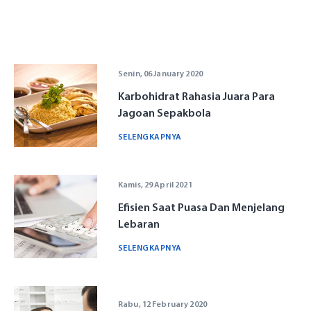
Senin, 06 January 2020
Karbohidrat Rahasia Juara Para
Jagoan Sepakbola
SELENGKAPNYA
Kamis, 29 April 2021
Efisien Saat Puasa Dan Menjelang
Sekilas YKP
Lebaran
SELENGKAPNYA
Sejarah YKP bank bjb
Struktur Organisasi
Layanan Kesehatan
Visi Misi YKP bank bjb
Profil Manajemen
Balai Pengobatan/ Klinik Kesehatan
Layanan Sosial
Berita
Rabu, 12 February 2020