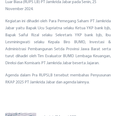
Luar Biasa (RUPS LB) PT Jamkrida Jabar pada Senin, 25
November 2024.
Sekilas YKP
Kegiatan ini dihadiri oleh Para Pemegang Saham PT Jamkrida
Sejarah YKP bank bjb
Struktur Organisasi
Layanan Kesehatan
Jabar yaitu Bapak Ucu Supriatna selaku Ketua YKP bank bjb,
Visi Misi YKP bank bjb
Bapak Saiful Rizal selaku Sekretaris YKP bank bjb, Ibu
Profil Manajemen
Balai Pengobatan/ Klinik Kesehatan
Layanan Sosial
Berita
Lesminingwati selaku Kepala Biro BUMD, Investasi &
Kegiatan Yayasan
Administrasi Pembangunan Setda Provinsi Jawa Barat serta
Ambulans
Lahan Makam Keluarga bank bjb
Artikel
PT Artdeco Sejahtera Abadi
turut dihadiri oleh Tim Evaluator BUMD Lembaga Keuangan,
Bantuan Sosial dan Keagamaan
Direksi dan Komisaris PT Jamkrida Jabar beserta Jajaran.
Galeri
PT Yekape Karya Prima
Universitas Ekuitas Indonesia
Agenda dalam Pra RUPSLB tersebut membahas Penyusunan
E-Document
RKAP 2025 PT Jamkrida Jabar dan agenda lainnya.
Daftar Rumah Sakit Rekanan Pensiunan bank bjb
Daftar Mitra Kerja Investasi
Kantor
Call Center