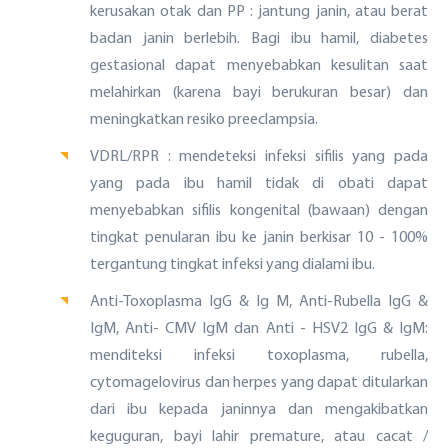
kerusakan otak dan PP : jantung janin, atau berat
badan janin berlebih. Bagi ibu hamil, diabetes
gestasional dapat menyebabkan kesulitan saat
melahirkan (karena bayi berukuran besar) dan
Sekilas YKP
meningkatkan resiko preeclampsia.
VDRL/RPR : mendeteksi infeksi sifilis yang pada
Sejarah YKP bank bjb
Struktur Organisasi
Layanan Kesehatan
yang pada ibu hamil tidak di obati dapat
Visi Misi YKP bank bjb
menyebabkan sifilis kongenital (bawaan) dengan
Profil Manajemen
Balai Pengobatan/ Klinik Kesehatan
Layanan Sosial
Berita
tingkat penularan ibu ke janin berkisar 10 - 100%
Kegiatan Yayasan
Ambulans
tergantung tingkat infeksi yang dialami ibu.
Lahan Makam Keluarga bank bjb
Artikel
PT Artdeco Sejahtera Abadi
Anti-Toxoplasma IgG & Ig M, Anti-Rubella IgG &
Bantuan Sosial dan Keagamaan
Galeri
IgM, Anti- CMV IgM dan Anti - HSV2 IgG & IgM:
PT Yekape Karya Prima
Universitas Ekuitas Indonesia
menditeksi infeksi toxoplasma, rubella,
E-Document
cytomagelovirus dan herpes yang dapat ditularkan
Daftar Rumah Sakit Rekanan Pensiunan bank bjb
dari ibu kepada janinnya dan mengakibatkan
keguguran, bayi lahir premature, atau cacat /
Daftar Mitra Kerja Investasi