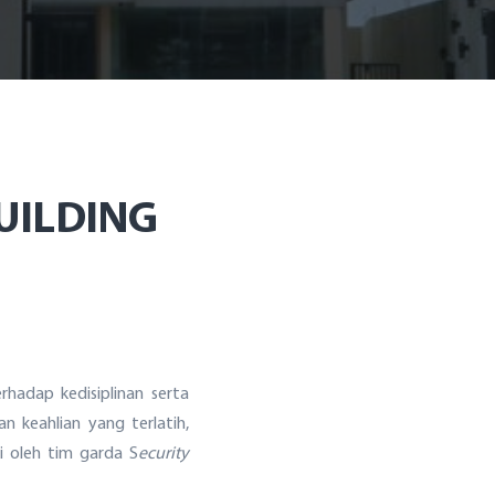
UILDING
adap kedisiplinan serta
n keahlian yang terlatih,
i oleh tim garda S
ecurity